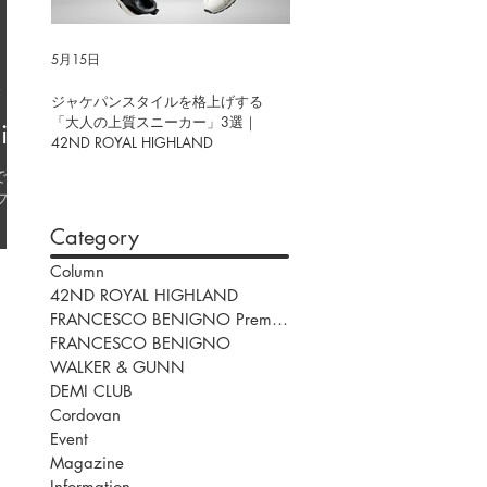
5月15日
4月17日
が
ジャケパンスタイルを格上げする
本物を知る大人のための「投
「大人の上質スニーカー」3選｜
しての革靴。グッドイヤーウ
ir
42ND ROYAL HIGHLAND
ッド製法が描く造形美｜42ND
ROYAL HIGHLAND
フ
Category
オー
Column
42ND ROYAL HIGHLAND
FRANCESCO BENIGNO Premium Classic
FRANCESCO BENIGNO
WALKER & GUNN
DEMI CLUB
Cordovan
Event
Magazine
Information