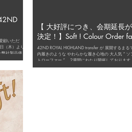
2ND
【 大好評につき、会期延長
決定！】Soft ! Colour Order fa
をご愛顧いただ
3日（木）より
42ND ROYAL HIGHLAND transfer が 展開するまるで室
た弊社製品価格
内履きのような やわらかな履き心地の 大人気 “ ソ
。 原材料サプ
トローファー ”。 2週間にわたり開催しております
騰など...
Soft ! Colour Order fair では、 多くの皆さまから
ダーを...