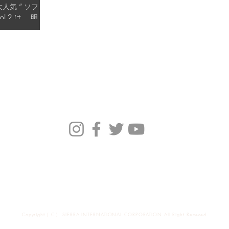
人気 “ ソフト
Brand
News
会社概要
Copyright ( C ) SIERRA INTERNATIONAL CORPORATION All Right Receved
東京都渋谷区恵比寿西1-34-29