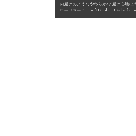
内履きのようなやわらかな 履き心地の大
ローファー ”。 Soft ! Colour Order fair vol.2 は、 明日
15日（土）から開催されます！ Soft !...
Profile