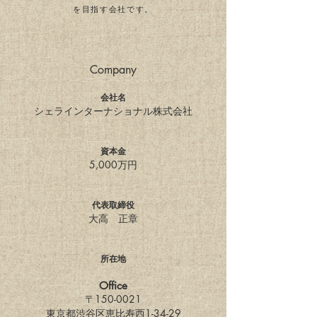
を目指す
会社です。
Company
会社名
シェラインターナショナル株式会社
資本金
5,000万円
代表取締役
大高 正章
所在地
Office
〒150-0021
東京都渋谷区恵比寿西1-34-29