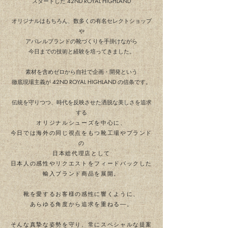
スタートした 42ND ROYAL HIGHLAND
オリジナルはもちろん、数多くの有名セレクトショップ
や
アパレルブランドの靴づくりを手掛けながら
今日までの技術と経験を培ってきました。
素材を含めゼロから自社で企画・開発という
徹底現場主義が 42ND ROYAL HIGHLAND
の信条です。
伝統を守りつつ、時代を反映させた洒脱な美しさを追求
する
オリジナルシューズを中心に、
今日では海外の同じ視点をもつ靴工場やブランド
の
日本総代理店として
日本人の感性やリクエストをフィードバックした
輸入ブランド商品を展開。
靴を愛するお客様の感性に響くように、
あらゆる角度から追求を重ねる―。
そんな真摯な姿勢を守り、常にスペシャルな提案