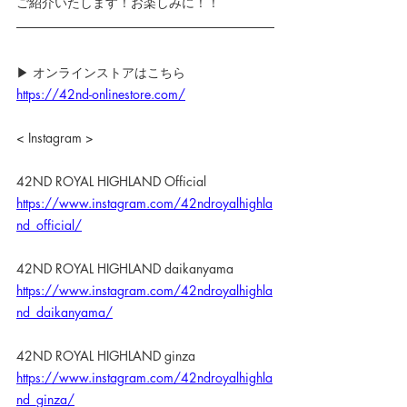
ご紹介いたします！お楽しみに！！
▶ オンラインストアはこちら
https://42nd-onlinestore.com/
< Instagram >
42ND ROYAL HIGHLAND Official
https://www.instagram.com/42ndroyalhighla
nd_official/
42ND ROYAL HIGHLAND daikanyama
https://www.instagram.com/42ndroyalhighla
nd_daikanyama/
42ND ROYAL HIGHLAND ginza
https://www.instagram.com/42ndroyalhighla
nd_ginza/