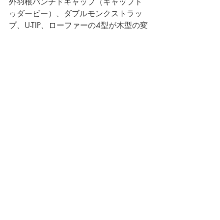
外羽根パンチドキャップ（キャップト
ゥダービー）、ダブルモンクストラッ
プ、U-TIP、ローファーの4型が木型の変
更により7月入荷予定分よりリニューア
ルいたします。 
現在のデザインは残りわずかとなって
おりますので、
まずは 
42ND ROYAL HIGHLAND 各店
頭
・
ONLINE STORE
 でご確認ください
ませ。 
また、7月31日（火）まで現在のデザ
インでのリクエストオーダーが可能で
すので、
お問い合わせは、店頭スタッフまでお
気軽にお声かけくださいませ。 