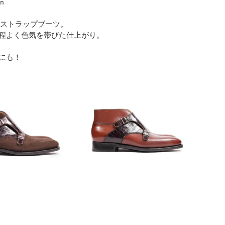
n
ルストラップブーツ。
程よく色気を帯びた仕上がり。
にも！