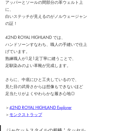
アッパーとソールの間部分の革ウェルト上
に、
白いステッチが見えるのがノルウェージャン
の証！
42ND ROYAL HIGHLAND では、
ハンドソーンすなわち、職人の手縫いで仕上
げています。
熟練職人が1足1足丁寧に縫うことで、
足馴染みのよい革靴が完成します。
さらに、中底にひと工夫しているので、
見た目の武骨さからは想像もできないほど
足当たりがよくやわらかな履き心地◎
＞
42ND ROYAL HIGHLAND Explorer
＞
モンクストラップ
ジャケットスタイルの相棒 ' タッセル