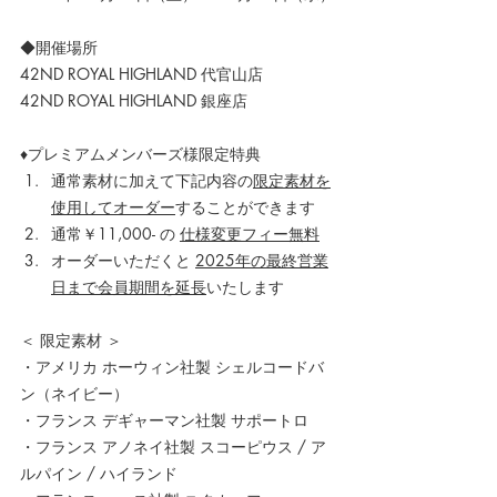
◆開催場所
42ND ROYAL HIGHLAND 代官山店
42ND ROYAL HIGHLAND 銀座店
♦プレミアムメンバーズ様限定特典
通常素材に加えて下記内容の
限定素材を
使用してオーダー
することができます
通常￥11,000- の 
仕様変更フィー無料
オーダーいただくと 
2025年の最終営業
日まで会員期間を延長
いたします
＜ 限定素材 ＞
・
アメリカ ホーウィン社製 シェルコードバ
ン（ネイビー）
・フランス デギャーマン社製 サポートロ
・フランス アノネイ社製 スコーピウス / ア
ルパイン / ハイランド