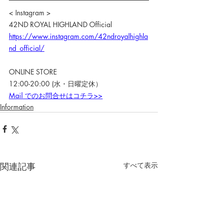
< Instagram >
42ND ROYAL HIGHLAND Official
https://www.instagram.com/42ndroyalhighla
nd_official/
ONLINE STORE
12:00-20:00 (水・日曜定休）
Mail でのお問合せはコチラ>>
Information
関連記事
すべて表示