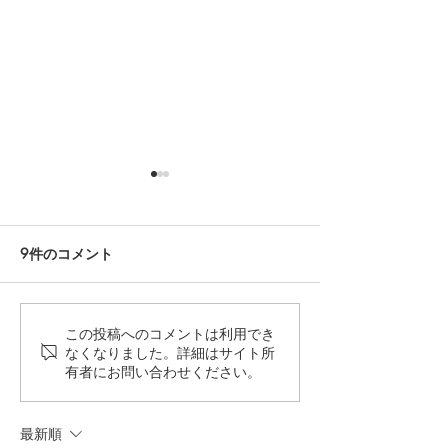
9件のコメント
42ND ROYAL HIGHLAND
冬季休業期間の
この投稿へのコメントは利用でき
なくなりました。詳細はサイト所
代官山店 銀座店 閉店いた
42ND ROYAL H
有者にお問い合わせください。
しました
最新順