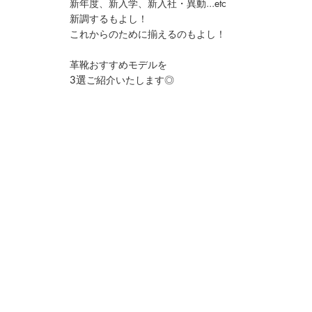
新年度、新入学、新入社・異動...etc
新調するもよし！
これからのために揃えるのもよし！
革靴おすすめモデルを
3選
ご紹介いたします◎