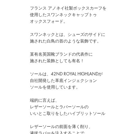
フランス アノネイ社製ボックスカーフを
使用したスワンネックキャップトゥ
オックスフォード。
スワンネックとは、シューズのサイドに
施された白鳥の首のような装飾です。
某有名英国靴ブランドの代表作に
施された装飾としても有名！
ソールは、42ND ROYAL HIGHLANDが
自社開発した革底インジェクション
ソールを使用しています。
端的に言えば、
レザーソールとラバーソールの
いいとこ取りをしたハイブリットソール
レザーソールの前面を薄く削り、
液状ラバーを注入することで