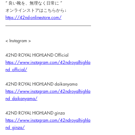
“ 良い靴を、無理なく日常に ” 
オンラインストアはこちらから↓
https://42nd-onlinestore.com/
< Instagram >
42ND ROYAL HIGHLAND Official
https://www.instagram.com/42ndroyalhighla
nd_official/
42ND ROYAL HIGHLAND daikanyama
https://www.instagram.com/42ndroyalhighla
nd_daikanyama/
42ND ROYAL HIGHLAND ginza
https://www.instagram.com/42ndroyalhighla
nd_ginza/