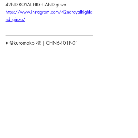
42ND ROYAL HIGHLAND ginza
https://www.instagram.com/42ndroyalhighla
nd_ginza/
♦ @kuromako 様｜CHN6401F-01