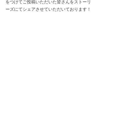
をつけてご投稿いただいた皆さんをストーリ
ーズにてシェアさせていただいております！
皆さんからのたくさんのご投稿をお待ちして
おります◎
42ND ROYAL HIGHLAND Official
https://www.instagram.com/42ndroyalhighla
nd_official/
42ND ROYAL HIGHLAND daikanyama
https://www.instagram.com/42ndroyalhighla
nd_daikanyama/
42ND ROYAL HIGHLAND ginza
https://www.instagram.com/42ndroyalhighla
nd_ginza/