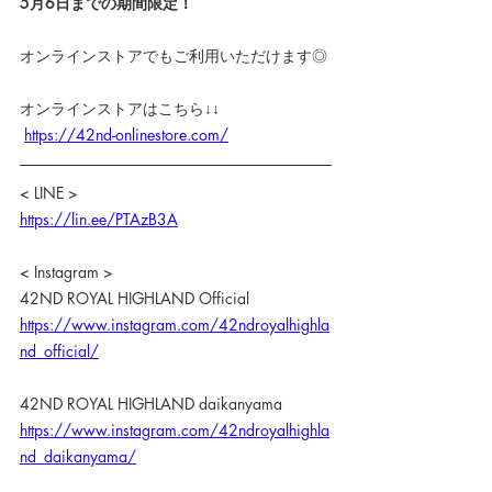
5月6日までの期間限定！
オンラインストアでもご利用いただけます◎
オンラインストアはこちら↓↓
https://42nd-onlinestore.com/
< LINE >
https://lin.ee/PTAzB3A
< Instagram >
42ND ROYAL HIGHLAND Official
https://www.instagram.com/42ndroyalhighla
nd_official/
42ND ROYAL HIGHLAND daikanyama
https://www.instagram.com/42ndroyalhighla
nd_daikanyama/