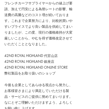
フレンチカーフサプライヤーからの値上げ要
請、加えて円安による為替レートの影響、輸
送費の高騰などのコスト増が続いておりま
す。これまで企業努力により、比較的買いや
すいプライスでより良い製品を供給してまい
りましたが、この度、現行の価格維持が大変
厳しいことから、やむを得ず価格改定させて
いただくこととなりました。
42ND ROYAL HIGHLAND 代官山店
42ND ROYAL HIGHLAND 銀座店
42ND ROYAL HIGHLAND ONLINE STORE
弊社製品をお取り扱いのショップ
今後も企業としてあらゆる視点から努力し、
お客様皆さまにより満足していただける製
品・サービスのご提供に努めてまいります。
なにとぞご理解いただけますよう、よろしく
お願い申し上げます。