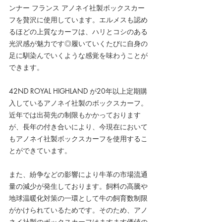
ンナー フランス アノネイ社製ボックスカー
フを贅沢に使用しています。エルメスも認め
るほどの上質なカーフは、ハリとコシのある
光沢感が魅力です◎履いていくたびに自身の
足に馴染んでいくような感覚を味わうことが
できます。
42ND ROYAL HIGHLAND が20年以上定期購
入しているアノネイ社製のボックスカーフ。
近年では出荷先の制限もかかっております
が、長年の付き合いにより、今現在において
もアノネイ社製ボックスカーフを使用するこ
とができています。
また、紛争などの影響により牛革の市場流通
量の減少が発生しております。飼料の高騰や
地球温暖化対策の一環として牛の飼育数制限
がかけられているためです。そのため、アノ
ネイ社製のボックスカーフはますます価値の