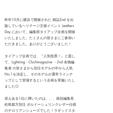
昨年10月に横浜で開催された 
雑誌2nd を出
版しているヘリテージ主催イベント Leathers 
Day において、編集部タイアップ企画を開催
いたしました。たくさんの皆さまにご参加い
ただきました。ありがとうございました！
タイアップ企画では、『人気投票！』と題し
て、Lightning・Cluchmagazine ・2nd 名物編
集者 の皆さまから別注モデルの中から人気 
No.1を決定し、そのモデルが通常ラインナ
ップとして登場するという企画を実施いたし
ました◎
栄えある1位に輝いたのは、、、統括編集長 
松島親方別注 ボルドーシュリンクレザー仕様
のチロリアンシューズでした！ラギッドスタ