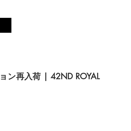
Profile
Brand
New
入荷 | 42ND ROYAL