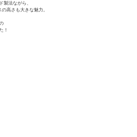
ド製法ながら、
スの高さも大きな魅力。 
の
た！