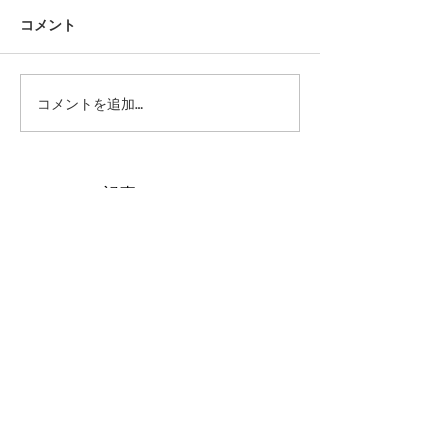
コメント
今後のシューリペアにつ
42ND ROYAL H
コメントを追加…
代官山店 銀座店 閉店いた
いて｜42ND ROYAL
しました
HIGHLAND
記事
Home
>
Profile
Brand
News
バイヤーの方々へ
Copyright ( C ) SIERRA INTERNATIONAL CORPORATION