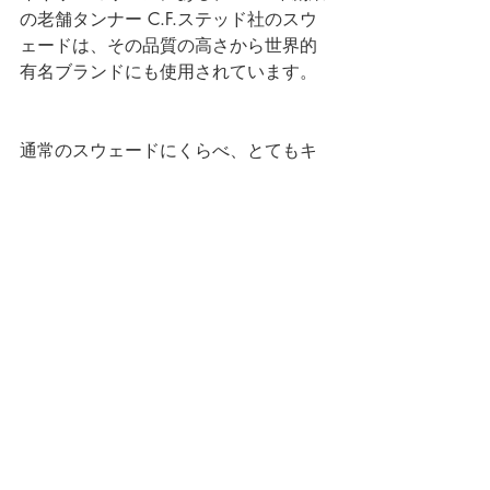
の老舗タンナー C.F.ステッド社のスウ
ェードは、その品質の高さから世界的
有名ブランドにも使用されています。
通常のスウェードにくらべ、とてもキ
メが細かく目が詰まっているのが特徴
で、
スーパーバックと呼ばれ、肌触りなめ
らかで、実はメンテナンスも簡単。
まだスウェードをお持ちでない方は、
ぜひお試ししてみてくださいね！
新作入荷、また再入荷アイテムも多数