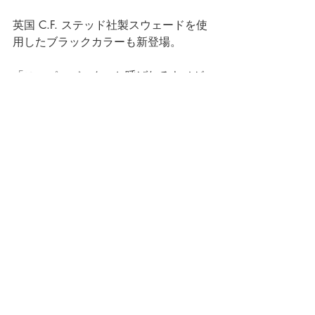
英国 C.F. ステッド社製スウェードを使
用したブラックカラーも新登場。 
「スーパーバック」と呼ばれるキメが
細かく目の詰まった美しい起毛が特徴
のスエードは、起毛しているので表面
張力が働き、水滴が革の内部に染みに
くく雨の日にも活躍する1足！
そろそろ桜も満開ですね！暖かくなっ
てきたので春の装いに合わせて足元も
新調してみませんか？
春夏新作は絶賛展開中です！