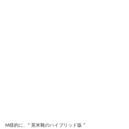
M様的に、“ 英米靴のハイブリッド版 ” 