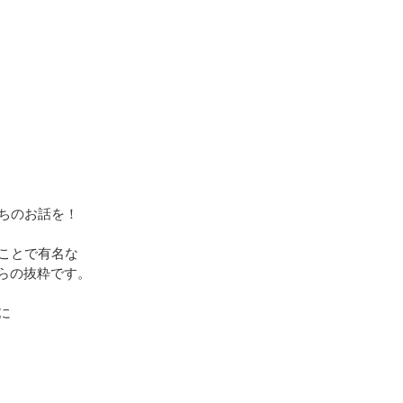
ちのお話を！
ことで有名な
からの抜粋です。
に