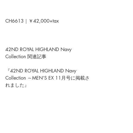
CH6613｜￥42,000+tax
42ND ROYAL HIGHLAND Navy 
Collectio
n 関連記事　
『
42ND ROYAL HIGHLAND Navy 
Collection ～MEN’S EX 11月号に掲載さ
れました
』