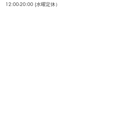
12:00-20:00 (水曜定休）
03-3569-0032
Mail でのお問合せはコチラ>>
ONLINE STORE
12:00-20:00 (水・日曜定休）
Mail でのお問合せはコチラ>>
関連記事
すべて表示