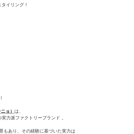
の新作スタイリング！
！
ーニョ）
は、
つ実力派ファクトリーブランド 。
景もあり、その経験に基づいた実力は