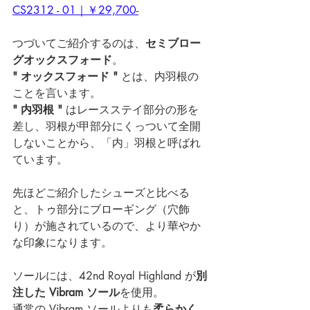
CS2312 - 01｜￥29,700-
つづいてご紹介するのは、
セミブロー
グオックスフォード
。
" オックスフォード "
 とは、内羽根の
ことを言います。
" 内羽根 "
 はレースステイ部分の形を
差し、羽根が甲部分にくっついて全開
しないことから、「内」羽根と呼ばれ
ています。
先ほどご紹介したシューズと比べる
と、トゥ部分にブローギング（穴飾
り）が施されているので、より華やか
な印象になります。
ソールには、42nd Royal Highland が
別
注した Vibram ソール
を使用。
通常の Vibram ソールよりも
柔らかく、