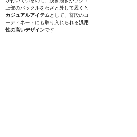
が付いているので、脱ぎ履きがラク！
上部のバックルをわざと外して履くと
カジュアルアイテム
として、普段のコ
ーディネートにも取り入れられる
汎用
性の高いデザイン
です。
ブランド別 / 42ND ROYAL 
HIGHLAND Technical Comfort
https://42nd-onlinestore.com/?
category_id=62a6b6a30ebded5b447f
5955
◆お問い合わせ
42ND ROYAL HIGHLAND 代官山
12:00-20:00 (水曜定休）
※平日のみ　ランチタイム休憩：