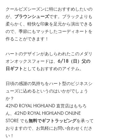
クールビズシーズンに特におすすめしたいの
が、
ブラウンシューズ
です。
ブラックよりも
柔らかく、軽快な印象を足元から演出できる
ので、季節にもマッチしたコーディネートを
作ることができます！
ハートのデザインがあしらわれたこのメダリ
オンオックスフォードは、
6/18（日）父の
日ギフト
としてもおすすめのアイテム。
日頃の感謝の気持ちをハート型のビジネスシ
ューズに込めるというのはいかがでしょう
か？
42ND ROYAL HIGHLAND 直営店はもちろ
ん、42ND ROYAL HIGHLAND ONLINE 
STORE でも
無料
でギフトラッピング
を承って
おりますので、お気軽にお問い合わせくださ
い！