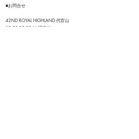
■お問合せ
42ND ROYAL HIGHLAND 代官山
12:00-20:00 (水曜定休）
※平日のみ　ランチタイム休憩：13:30 ~ 
14:15　イブニング休憩：17:30 ~ 17:45
（お客様の入店状況により、お時間が変動す
ることがあります。）
03-3477-7291
Mail でのお問合せはコチラ>>
42ND ROYAL HIGHLAND 銀座
12:00-20:00 (水曜定休）
03-3569-0032
Mail でのお問合せはコチラ>>
ONLINE STORE
12:00-20:00 (水・日曜定休）