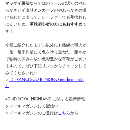
マッケイ製法
ならではのソールの返りのやわ
らかさと
イタリアンカーフ
のやわらかさの掛
け合わせによって、ローファーでも靴擦れし
にくいため、
革靴初心者の方にもおすすめ
で
す！
今回ご紹介したモデル以外にも
熟練の職人が
一足一足手作業にて色を塗り重ねた、艶やか
で独特の深みを放つ色彩豊かな革靴がござい
ますので、ぜひ下記リンクからチェックして
みてくださいね↓↓
＞
《 FRANCESCO BENIGNO made in italy 
》
42ND ROYAL HIGHLAND に関する最新情報
をメールマガジンにて配信中！
＞メールマガジンのご登録は
こちら
から