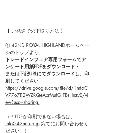
【 ご発送での下取り方法 】
① 42ND ROYAL HIGHLANDホームペー
ジのトップより、
トレードインフェア専用フォームで
ア
ンケート用紙
PDFをダウンロード・
または下記URLにてダウンロードし、印
刷
してください。
https://drive.google.com/file/d/1mt6C
V77o7R2WZRQeAcrMufGJTBsHnzvE/vi
ew?usp=sharing 
（
＊PDFが印刷できない場合は、
info@42nd.co.jp
 宛てにお問い合わせく
ださい。）