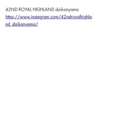
42ND ROYAL HIGHLAND daikanyama
https://www.instagram.com/42ndroyalhighla
nd_daikanyama/
42ND ROYAL HIGHLAND ginza
https://www.instagram.com/42ndroyalhighla
nd_ginza/
< Information >
42ND ROYAL HIGHLAND 代官山
12:00-20:00 (水曜定休）
※平日のみ　ランチタイム休憩：13:30 ~ 
14:15　イブニング休憩：17:30 ~ 17:45
（お客様の入店状況により、お時間が変動す
ることがあります。）
03-3477-7291