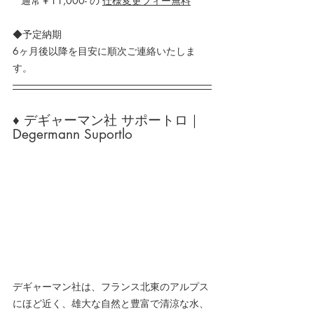
   通常￥11,000- の 
仕様変更フィー無料
◆予定納期
6ヶ月後以降を目安に順次ご連絡いたしま
す。
♦ デギャーマン社 サポートロ｜
Degermann Suportlo
デギャーマン社は、フランス北東のアルプス
にほど近く、雄大な自然と豊富で清涼な水、