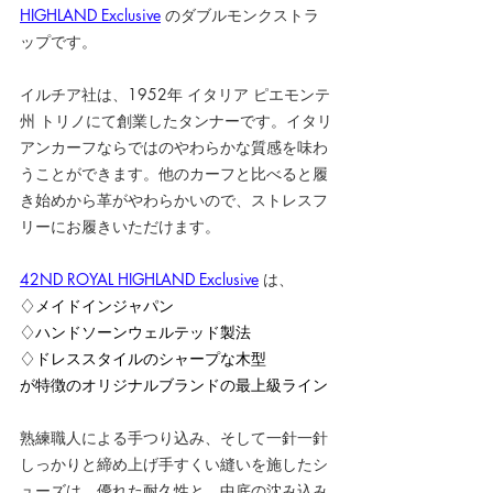
HIGHLAND Exclusive
 のダブルモンクストラ
ップです。
イルチア社は、1952年 イタリア ピエモンテ
州 トリノにて創業したタンナーです。イタリ
アンカーフならではのやわらかな質感を味わ
うことができます。他のカーフと比べると履
き始めから革がやわらかいので、ストレスフ
リーにお履きいただけます。
42ND ROYAL HIGHLAND Exclusive
 は、
♢メイドインジャパン
♢ハンドソーンウェルテッド製法
♢ドレススタイルのシャープな木型
が特徴のオリジナルブランドの最上級ライン
熟練職人による手つり込み、そして一針一針
しっかりと締め上げ手すくい縫いを施したシ
ューズは、優れた耐久性と、中底の沈み込み