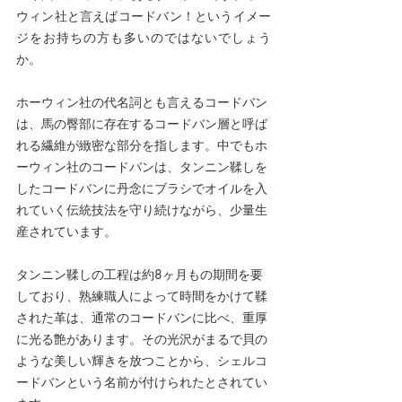
ウィン社と言えばコードバン！というイメー
ジをお持ちの方も多いのではないでしょう
か。
ホーウィン社の代名詞とも言えるコードバン
は、馬の臀部に存在するコードバン層と呼ば
れる
繊維が緻密な部分を指します。中でもホ
ーウィン社のコードバンは、タンニン鞣しを
したコードバンに丹念にブラシでオイルを入
れていく伝統技法を守り続けながら、少量生
産されています。
タンニン鞣しの工程は約8ヶ月もの期間を要
しており、熟練職人によって時間をかけて鞣
された革は、通常のコードバンに比べ、重厚
に光る艶があります。その光沢がまるで貝の
ような美しい輝きを放つことから、シェルコ
ードバンという名前が付けられたとされてい