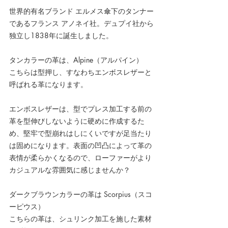
世界的有名ブランド エルメス傘下のタンナー
であるフランス アノネイ社。デュプイ社から
独立し1838年に誕生しました。
タンカラーの革は、Alpine（アルパイン）
こちらは型押し、すなわちエンボスレザーと
呼ばれる革になります。
エンボスレザーは、型でプレス加工する前の
革を型伸びしないように硬めに作成するた
め、堅牢で型崩れはしにくいですが足当たり
は固めになります。表面の凹凸によって革の
表情が柔らかくなるので、ローファーがより
カジュアルな雰囲気に感じませんか？
ダークブラウンカラーの革は Scorpius（スコ
ーピウス）
こちらの革は、シュリンク加工を施した素材