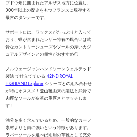
ブドウ畑に囲まれたアルザス地方に位置し、
300年以上の歴史をもつフランスに現存する
最古のタンナーです。
サポートロは、ワックスがたっぷりと入って
おり、蝋が含まれたレザー特有の風合いは武
骨なカントリーシューズやソールの厚いカジ
ュアルデザインとの相性がおすすめ◎
ノルウェージャンハンドソーンウェルテッド
製法 で仕立てている 
42ND ROYAL 
HIGHLAND Explorer
 シリーズとの組み合わせ
が特にオススメ！登山靴由来の製法と武骨で
肉厚なソールが皮革の重厚さとマッチしま
す！
油分を多く含んでいるため、一般的なカーフ
素材よりも雨に強いという特徴があります。
ラバーソールを選べば雨用の革靴として充分