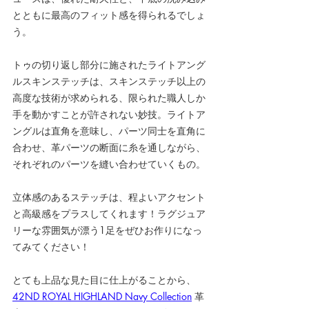
とともに最高のフィット感を得られるでしょ
う。
トゥの切り返し部分に施されたライトアング
ルスキンステッチは、
スキンステッチ以上の
高度な技術が求められる、
限られた職人しか
手を動かすことが許されない妙技。
ライトア
ングルは直角を意味し、パーツ同士を直角に
合わせ、革パーツの断面に糸を通しながら、
それぞれのパーツを縫い合わせていくもの。
立体感のあるステッチは、程よいアクセント
と高級感をプラスしてくれます！ラグジュア
リーな雰囲気が漂う1足をぜひお作りになっ
てみてください！
とても上品な見た目に仕上がることから、
42ND ROYAL HIGHLAND Navy Collection
 革