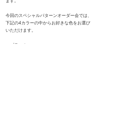
ます。
今回のスペシャルパターンオーダー会では、
下記の4カラーの中からお好きな色をお選び
いただけます。
・ブラック
・バーボン
・ダークバーガンディ
・ネイビー　
期間限定！
ネイビーカラーは味わい深いカラーリング
で、光の加減によってブラックやブルーにも
見えるような表情の豊かさが特徴です。コー
ドバン専用のシューズクリームも店頭でご用
意しておりますので、合わせてご利用くださ
い。
42ND ROYAL HIGHLANDが木型からこだわ