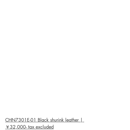
CHN7301E-01 Black shurink leather | 
￥32,000- tax excluded