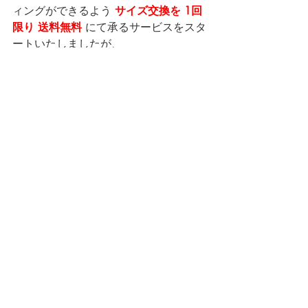
ィングができるよう 
サイズ交換を 1回
限り 送料無料
 にて承るサービスをスタ
ートいたしましたが、
2021年3月31日（水）までにいただい
たご注文にて終了
とさせていただきま
す。
どうぞ気になっていたお客様は、ご活
用ください！
詳しくは＞
◆お問い合わせ
42ND ROYAL HIGHLAND 代官山
12:00-20:00 (水曜定休）