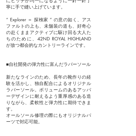
にピッチが均一になるように一針一針丁
寧に手で縫い上げています。
“ Explorer ＝ 探検家 ” の意の如く、アス
ファルトの上も、未舗装の道も、好奇心
の赴くままアクティブに駆け回る大人た
ちのために、42ND ROYAL HIGHLAND
が放つ都会的なカントリーラインです。
■自社開発の弾力性に富んだラバーソール
新たなラインのため、長年の靴作りの経
験を活かし、独自配合によるオリジナル
ラバーソール。ボリュームのあるアッパ
ーデザインに耐えるよう重厚感のある造
りながら、柔軟性と弾力性に期待できま
す。
オールソール修理の際にもオリジナルパ
ーツで対応可能。