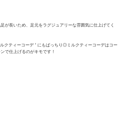
毛足が長いため、足元をラグジュアリーな雰囲気に仕上げてく
ミルクティーコーデ ' にもばっちり◎ミルクティーコーデはコー
ーンで仕上げるのがキモです！