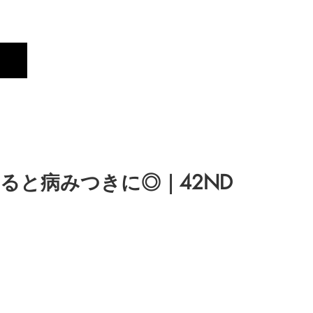
Profile
Brand
New
ハマると病みつきに◎｜42ND