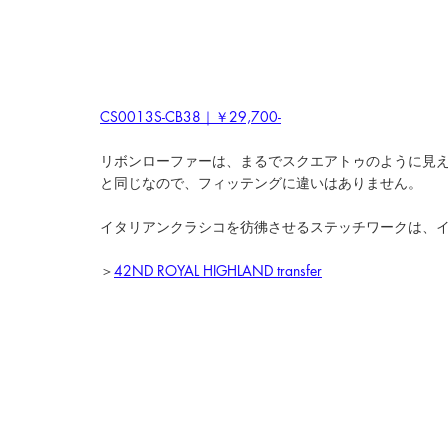
CS0013S-CB38｜￥29,700-
リボンローファーは、まるでスクエアトゥのように見
と同じなので、フィッテングに違いはありません。
イタリアンクラシコを彷彿させるステッチワークは、
＞
42ND ROYAL HIGHLAND transfer