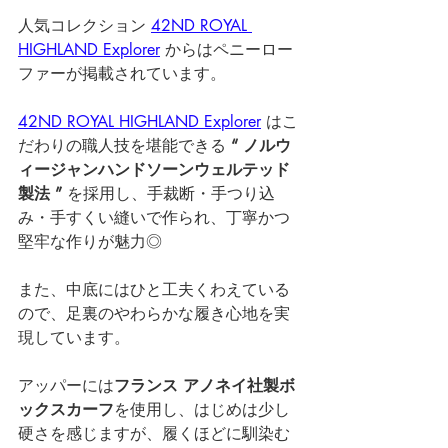
人気コレクション 
42ND ROYAL 
HIGHLAND Explorer
 からはペニーロー
ファーが掲載されています。
42ND ROYAL HIGHLAND Explorer
はこ
だわりの職人技を堪能できる 
“ ノルウ
ィージャンハンドソーンウェルテッド
製法 ”
 を採用し、手裁断・手つり込
み・手すくい縫いで作られ、丁寧かつ
堅牢な作りが魅力◎
また、中底にはひと工夫くわえている
ので、足裏のやわらかな履き心地を実
現しています。
アッパーには
フランス アノネイ社製ボ
ックスカーフ
を使用し、
はじめは少し
硬さを感じますが、履くほどに馴染む