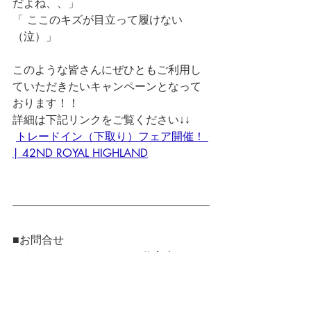
だよね、、」
「 ここのキズが目立って履けない
（泣）」
このような皆さんにぜひともご利用し
ていただきたいキャンペーンとなって
おります！！
詳細は下記リンクをご覧ください↓↓
トレードイン（下取り）フェア開催！ 
| 42ND ROYAL HIGHLAND
■お問合せ 
42ND ROYAL HIGHLAND 代官山
12:00-20:00 (水曜定休）
03-3477-7291
Mail でのお問合せはコチラ>>