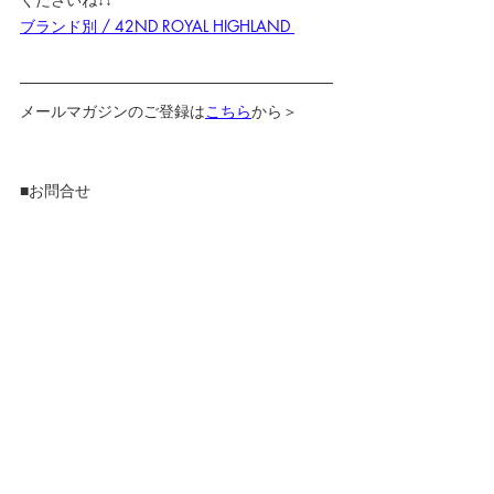
ブランド別 / 42ND ROYAL HIGHLAND 
メールマガジンのご登録は
こちら
から＞
■お問合せ
42ND ROYAL HIGHLAND 代官山
12:00-20:00 (水曜定休）
※平日のみ　ランチタイム休憩：13:30 ~ 
14:15　イブニング休憩：17:30 ~ 17:45
（お客様の入店状況により、お時間が変動す
ることがあります。）
03-3477-7291
Mail でのお問合せはコチラ>>
42ND ROYAL HIGHLAND 銀座