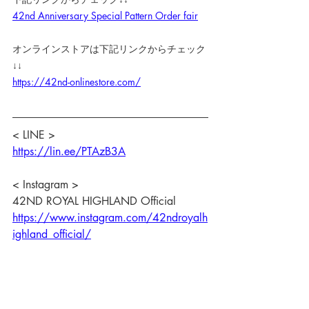
42nd Anniversary Special Pattern Order fair
オンラインストアは下記リンクからチェック
↓↓
https://42nd-onlinestore.com/
< LINE >
https://lin.ee/PTAzB3A
< Instagram >
42ND ROYAL HIGHLAND Official
https://www.instagram.com/42ndroyalh
ighland_official/
42ND ROYAL HIGHLAND daikanyama
https://www.instagram.com/42ndroyalh
ighland_daikanyama/