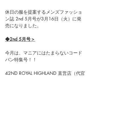
休日の服を提案するメンズファッショ
ン誌 2nd 5月号が3月16日（火）に発
売になりました。
◆2nd 5月号＞
今月は、マニアにはたまらないコード
バン特集号！！
42ND ROYAL HIGHLAND 直営店（代官
山・銀座）にて開催しております、『 
コードバンシューズパターンオーダー 
』をご紹介いただきました！
ぜひ全国の書店・コンビニ・オンライ
ンにてご購入の上ご覧ください！