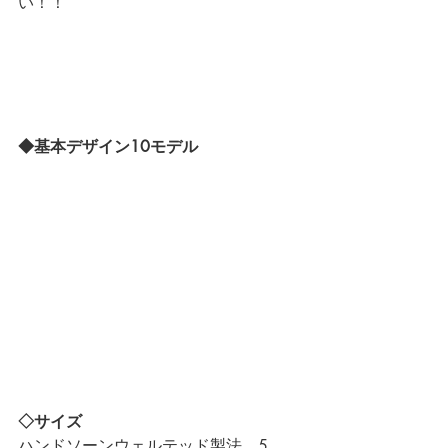
い！！
◆基本デザイン10モデル
◇サイズ
ハンドソーンウェルテッド製法　5 