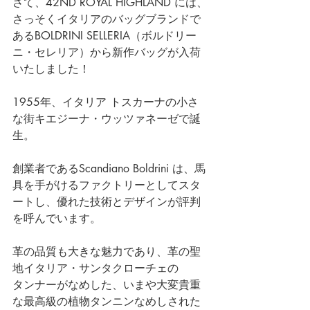
さて、42ND ROYAL HIGHLAND には、
さっそくイタリアのバッグブランドで
ある
BOLDRINI SELLERIA（ボルドリー
ニ・セレリア）
から新作バッグが入荷
いたしました！
1955年、イタリア トスカーナの小さ
な街キエジーナ・ウッツァネーゼで誕
生。
創業者であるScandiano Boldrini は、馬
具を手がけるファクトリーとしてスタ
ートし、優れた技術とデザインが評判
を呼んでいます。 
革の品質も大きな魅力であり、革の聖
地イタリア・サンタクローチェの
タンナーがなめした、いまや大変貴重
な最高級の植物タンニンなめしされた