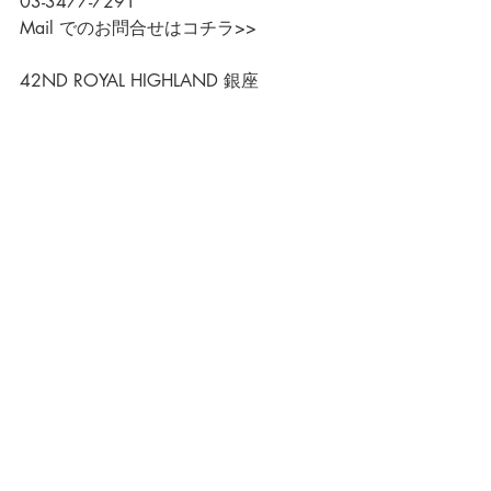
03-3477-7291
Mail でのお問合せはコチラ>>
42ND ROYAL HIGHLAND 銀座
12:00-20:00 (水曜定休）
03-3569-0032
Mail でのお問合せはコチラ>>
ONLINE STORE
12:00-20:00 (水・日曜定休）
Mail でのお問合せはコチラ>>
関連記事
すべて表示