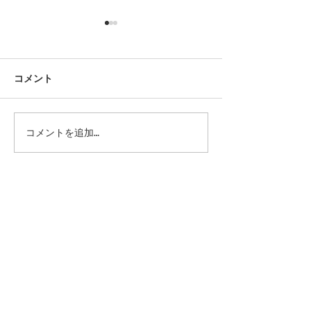
コメント
今後のシューリペアにつ
42ND ROYAL H
コメントを追加…
代官山店 銀座店 閉店いた
いて｜42ND ROYAL
しました
HIGHLAND
記事
Home
>
Profile
Brand