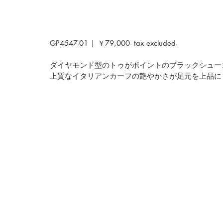
GP4547-01 | ￥79,000- tax excluded-
ダイヤモンド型のトゥがポイントのブラックシュー
上質なイタリアンカーフの艶やかさが足元を上品に