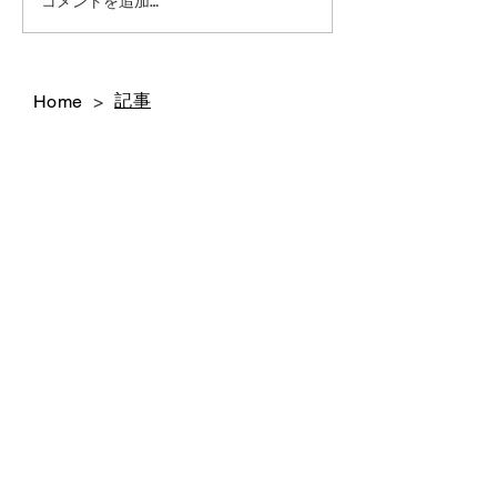
今後のシューリペアにつ
42ND ROYAL H
コメントを追加…
代官山店 銀座店 閉店いた
いて｜42ND ROYAL
しました
HIGHLAND
記事
Home
>
Profile
Brand
News
バイヤーの方々へ
Copyright ( C ) SIERRA INTERNATIONAL CORPORATION
All Right Receved
東京都渋谷区恵比寿西1-34-29