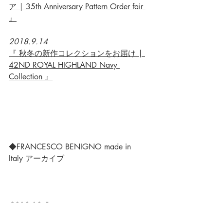
ア | 35th Anniversary Pattern Order fair 
』
2018.9.14
『 秋冬の新作コレクションをお届け | 
42ND ROYAL HIGHLAND Navy 
Collection 』
◆FRANCESCO BENIGNO made in 
Italy アーカイブ
2018.10.5
『 FINEBOYS + SUIT vol.30 ｜ 掲載誌