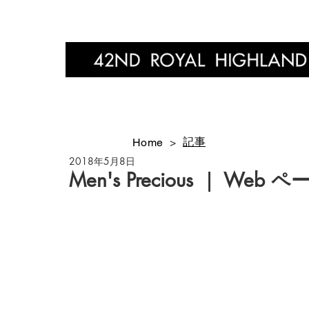
Home
記事
Home
>
2018年5月8日
Men's Precious ｜ We