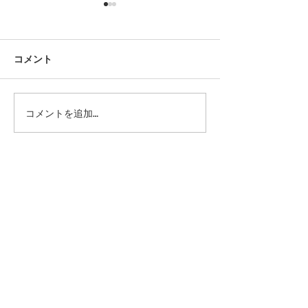
コメント
今後のシューリペアにつ
42ND ROYAL H
コメントを追加…
代官山店 銀座店 閉店いた
いて｜42ND ROYAL
しました
HIGHLAND
記事
Home
>
Profile
Brand