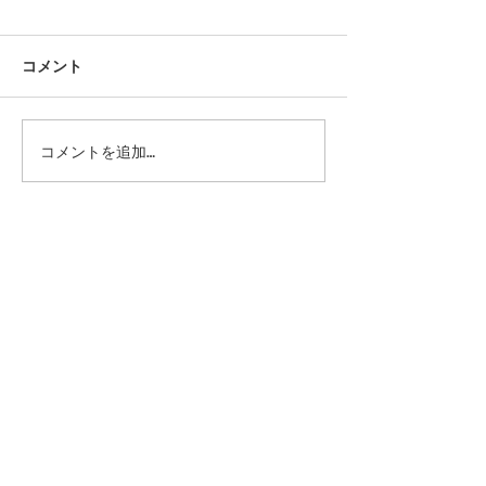
コメント
今後のシューリペアにつ
42ND ROYAL H
コメントを追加…
代官山店 銀座店 閉店いた
いて｜42ND ROYAL
しました
HIGHLAND
記事
Home
>
Profile
Brand
News