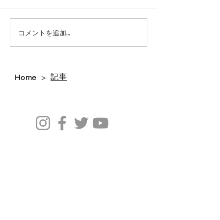
今後のシューリペアにつ
42ND ROYAL H
コメントを追加…
代官山店 銀座店 閉店いた
いて｜42ND ROYAL
しました
HIGHLAND
記事
Home
>
Profile
Brand
News
バイヤーの方々へ
Copyright ( C ) SIERRA INTERNATIONAL CORPORATION
All Right Receved