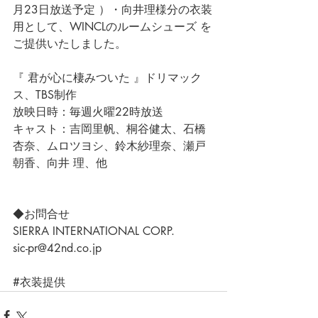
月23日放送予定 ）・向井理様分の衣装
用として、
WINCLのルームシューズ
 を
ご提供いたしました。
『 君が心に棲みついた 』ドリマック
ス、TBS制作
放映日時：毎週火曜22時放送 
キャスト：吉岡里帆、桐谷健太、石橋
杏奈、ムロツヨシ、鈴木紗理奈、瀬戸
朝香、向井 理、他
◆お問合せ
SIERRA INTERNATIONAL CORP.
sic-pr@42nd.co.jp
#衣装提供