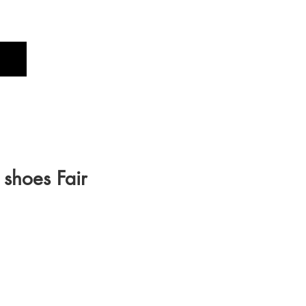
Profile
Brand
New
oes Fair