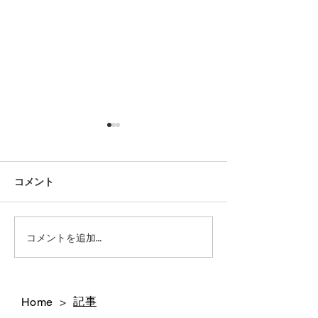
コメント
今後のシューリペアにつ
42ND ROYAL H
コメントを追加…
代官山店 銀座店 閉店いた
いて｜42ND ROYAL
しました
HIGHLAND
記事
Home
>