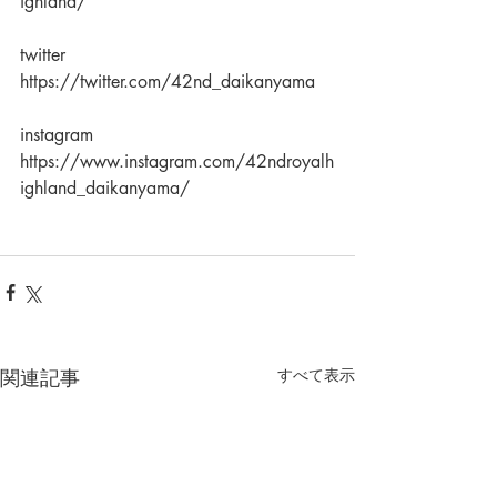
ighland/
twitter
https://twitter.com/42nd_daikanyama
instagram
https://www.instagram.com/42ndroyalh
ighland_daikanyama/
関連記事
すべて表示