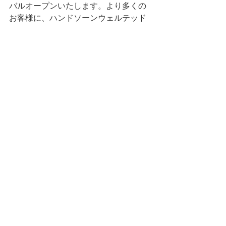
バルオープンいたします。より多くの
お客様に、ハンドソーンウェルテッド
製法の靴を感動とともにお届けしたい
という強い想いから原点へ回帰。生産
数が限られていたハンドソーンウェル
テッド製法、この度その基盤となる、
理想的な生産ラインのシステム化・整
備が完成し、こだわりのドレスシュー
ズをご提案できる専門店としてリバイ
バルオープンする運びとなりました。
ハンドソーンウェルテッドを中心とし
た新たなシューズサロンとなる代官山
店にぜひご期待ください。
スタッフ一同皆様のお越しをお待ち申
し上げます。