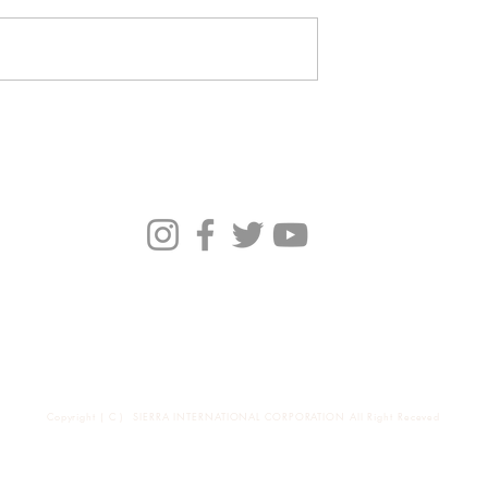
ーリペアについて
42ND ROYAL HIGHLAND 
YAL HIGHLAND
官山店 銀座店 閉店いたしま
した
Brand
News
会社概要
Copyright ( C ) SIERRA INTERNATIONAL CORPORATION All Right Receved
東京都渋谷区恵比寿西1-34-29