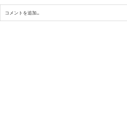
コメントを追加…
42ND ROYAL HIGHLAND オ
今後のシュ
ンラインストア クローズのお
｜42ND RO
知らせ
Profile