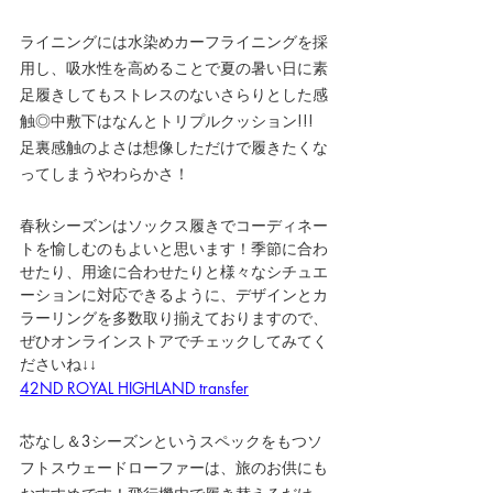
ライニングには水染めカーフライニングを採
用し、吸水性を高めることで夏の暑い日に素
足履きしてもストレスのないさらりとした感
触◎中敷下はなんとトリプルクッション!!! 
足裏感触のよさは想像しただけで履きたくな
ってしまうやわらかさ！
春秋シーズンはソックス履きでコーディネー
トを愉しむのもよいと思います！季節に合わ
せたり、用途に合わせたりと様々なシチュエ
ーションに対応できるように、デザインとカ
ラーリングを多数取り揃えておりますので、
ぜひオンラインストアでチェックしてみてく
ださいね↓↓
42ND ROYAL HIGHLAND transfer
芯なし＆3シーズンというスペックをもつソ
フトスウェードローファーは、旅のお供にも