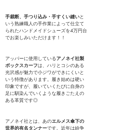
手裁断、手つり込み・手すくい縫い
と
いう熟練職人の手作業によって仕立て
られたハンドメイドシューズを4万円台
でお楽しみいただけます！！
アッパーに使用している
アノネイ社製
ボックスカーフ
は、ハリとコシのある
光沢感が魅力で小ジワができにくいと
いう特徴があります。履き始めは硬い
印象ですが、履いていくたびに自身の
足に馴染んでいくような履きごたえの
ある革質です◎
アノネイ社とは、あの
エルメス傘下の
世界的有名タンナー
です。近年は紛争